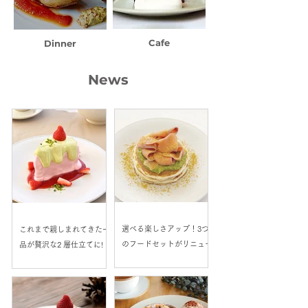
Cafe
Dinner
News
選べる楽しさアップ！3つ
これまで親しまれてきた一
のフードセットがリニュー
品が贅沢な2 層仕立てに!
アル