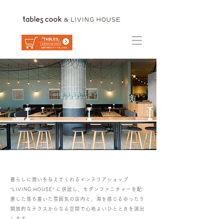
暮らしに潤いを与えてくれる
インテリアショップ
“LIVING HOUSE” に
併設し、モダンファニチャーを配
置した落ち着いた雰囲気の店内と、海を感じるゆったり
開放的なテラスからなる空間で
心地よいひとときを演出
します。