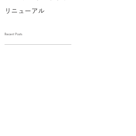
リニューアル
ルティショートケー
キ」が新登場！
Recent Posts