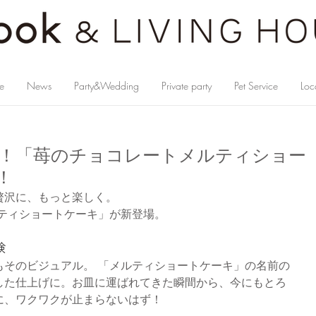
e
News
Party&Wedding
Private party
Pet Service
Loc
！「苺のチョコレートメルティショー
！
贅沢に、もっと楽しく。
ルティショートケーキ」が新登場。
験
もそのビジュアル。 「メルティショートケーキ」の名前の
した仕上げに。お皿に運ばれてきた瞬間から、今にもとろ
に、ワクワクが止まらないはず！