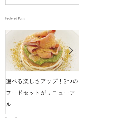
Featured Posts
選べる楽しさアップ！3つの
クリームがと
フードセットがリニューア
のチョコレー
ル
ョートケーキ