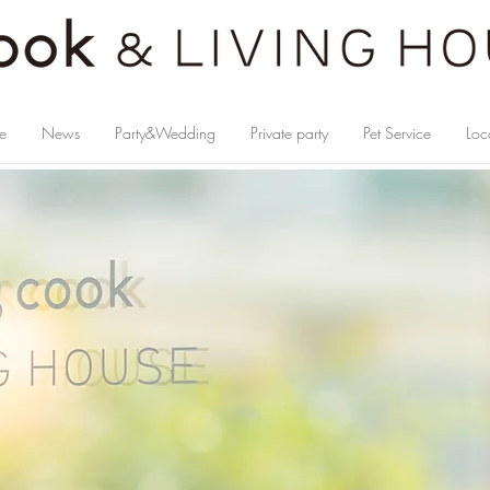
e
News
Party&Wedding
Private party
Pet Service
Loc