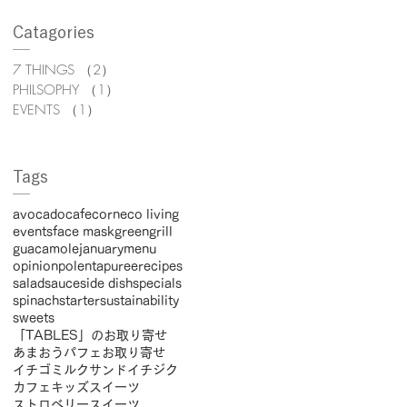
Catagories
7 THINGS
（2）
2件の記事
PHILSOPHY
（1）
1件の記事
EVENTS
（1）
1件の記事
Tags
avocado
cafe
corn
eco living
events
face mask
green
grill
guacamole
january
menu
opinion
polenta
puree
recipes
salad
sauce
side dish
specials
spinach
starter
sustainability
sweets
「TABLES」のお取り寄せ
あまおうパフェ
お取り寄せ
イチゴミルクサンド
イチジク
カフェ
キッズ
スイーツ
ストロベリースイーツ